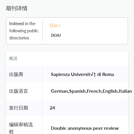
期刊详情
Indexed
in the
following public
DOAJ
directories
概况
出版商
 Sapienza Universit√† di Roma 
出版语言
 German,Spanish,French,English,Italian 
发行日期
24
编辑审稿流
 Double anonymous peer review 
程