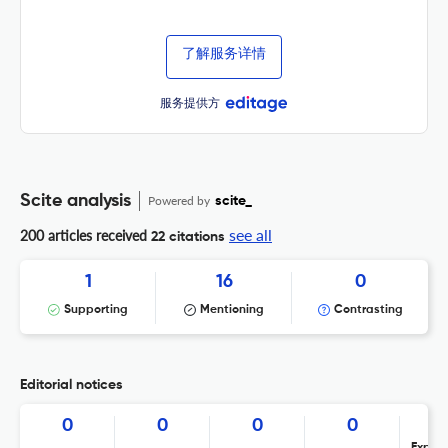
了解服务详情
服务提供方
Scite analysis
Powered by
scite_
see all
200 articles received
22 citations
1
16
0
Supporting
Mentioning
Contrasting
Editorial notices
0
0
0
0
Expres