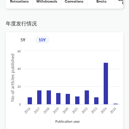
Retractions
Withdrawals
Corrections
Errata
Con
年度发行情况
5Y
10Y
60
No of articles published
40
20
0
2024
2020
2016
2021
2019
2017
2022
2025
2018
2023
Publication year