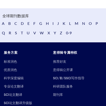
全球期刊数据库
A
B
C
D
E
F
G
H
I
J
K
L
M
N
O
P
Q
R
S
T
U
V
W
X
Y
Z
0-9