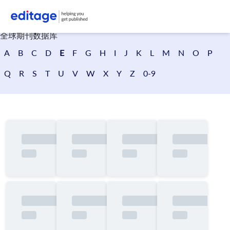
搜索期刊
全球期刊数据库
A
B
C
D
E
F
G
H
I
J
K
L
M
N
O
P
Q
R
S
T
U
V
W
X
Y
Z
0-9