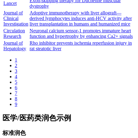
Exon-skipping therapy for Duchenne muscular
Lancet
dystrophy
Journal of
Adoptive immunotherapy with liver allograft—
Clinical
derived lymphocytes induces anti-HCV activity after
Investigation
liver transplantation in humans and humanized mice
Circulation
Neuronal calcium sensor-1 promotes immature heart
Research
function and hypertrophy by enhancing Ca2+ signals
Journal of
Rho inhibitor prevents ischemia reperfusion injury in
Hepatology
rat steatotic liver
1
2
3
4
5
6
7
8
9
医学/医药类润色示例
标准润色