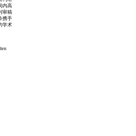
间内高
刊审稿
步携手
的学术
lten