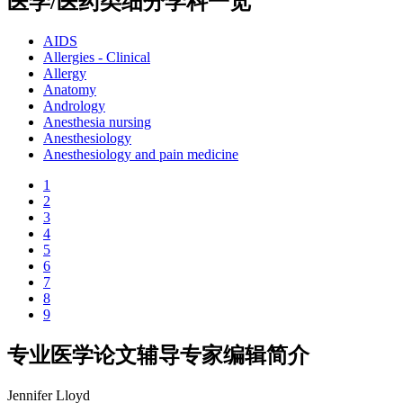
医学/医药类细分学科一览
AIDS
Allergies - Clinical
Allergy
Anatomy
Andrology
Anesthesia nursing
Anesthesiology
Anesthesiology and pain medicine
1
2
3
4
5
6
7
8
9
专业医学论文辅导专家编辑简介
Jennifer Lloyd