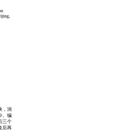
on
ijing,
快，润
少。编
后三个
改后再