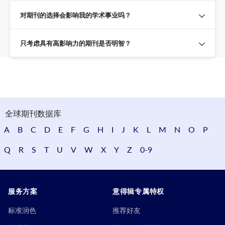
对期刊的选择会影响我的学术事业吗？
只考虑具有高影响力的期刊是否明智？
全球期刊数据库
A
B
C
D
E
F
G
H
I
J
K
L
M
N
O
P
Q
R
S
T
U
V
W
X
Y
Z
0-9