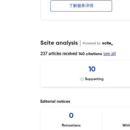
了解服务详情
Scite analysis
Powered by
scite_
see all
237 articles received
140 citations
10
Supporting
Editorial notices
0
Retractions
Wit