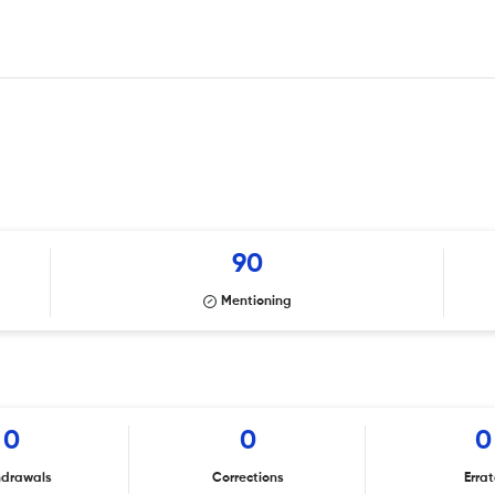
90
Mentioning
0
0
0
hdrawals
Corrections
Erra