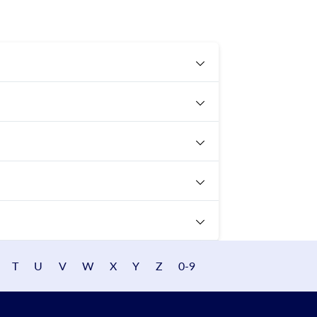
T
U
V
W
X
Y
Z
0-9