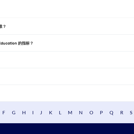
是谁？
Education 的指标？
F
G
H
I
J
K
L
M
N
O
P
Q
R
S