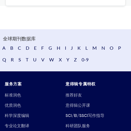
全球期刊数据库
A
B
C
D
E
F
G
H
I
J
K
L
M
N
O
P
Q
R
S
T
U
V
W
X
Y
Z
0-9