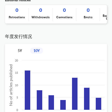
Editorial notices
0
0
0
0
Expres
Retractions
Withdrawals
Corrections
Errata
Con
年度发行情况
5Y
10Y
20
No of articles published
15
10
5
0