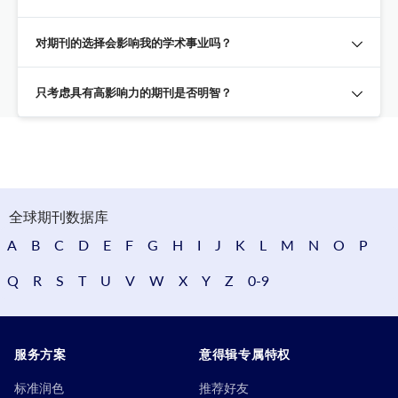
对期刊的选择会影响我的学术事业吗？
只考虑具有高影响力的期刊是否明智？
全球期刊数据库
A
B
C
D
E
F
G
H
I
J
K
L
M
N
O
P
Q
R
S
T
U
V
W
X
Y
Z
0-9