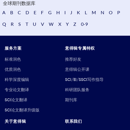
全球期刊数据库
A
B
C
D
E
F
G
H
I
J
K
L
M
N
O
P
Q
R
S
T
U
V
W
X
Y
Z
0-9