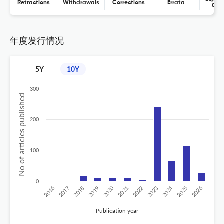
Retractions
Withdrawals
Corrections
Errata
Con
年度发行情况
5Y
10Y
300
No of articles published
200
100
0
2020
2024
2019
2018
2017
2016
2026
2025
2023
2022
2021
Publication year