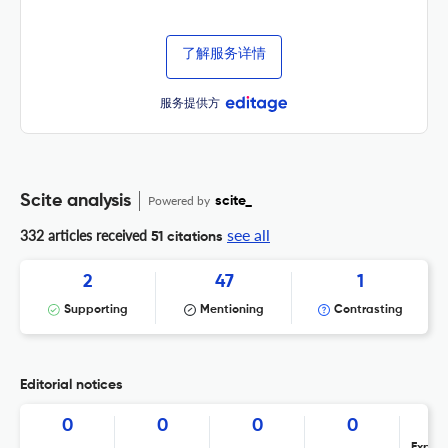
了解服务详情
服务提供方
Scite analysis
Powered by
scite_
see all
332 articles received
51 citations
2
47
1
Supporting
Mentioning
Contrasting
Editorial notices
0
0
0
0
Expres