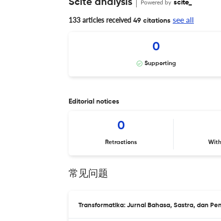
Scite analysis
Powered by
scite_
see all
133 articles received
49 citations
0
Supporting
Editorial notices
0
Retractions
Wit
常见问题
Transformatika: Jurnal Bahasa, Sastra, d