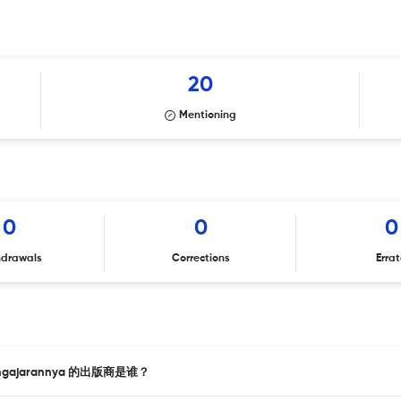
20
Mentioning
0
0
0
hdrawals
Corrections
Erra
an Pengajarannya 的出版商是谁？