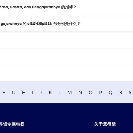
sa, Sastra, dan Pengajarannya 的指标？
an Pengajarannya 的 eISSN和pISSN 号分别是什么？
F
G
H
I
J
K
L
M
N
O
P
Q
R
S