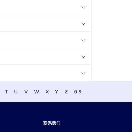
T
U
V
W
X
Y
Z
0-9