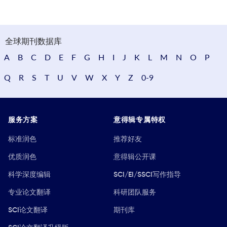
全球期刊数据库
A
B
C
D
E
F
G
H
I
J
K
L
M
N
O
P
Q
R
S
T
U
V
W
X
Y
Z
0-9