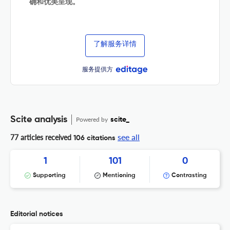
确和优美呈现。
了解服务详情
服务提供方
Scite analysis
Powered by
scite_
see all
77 articles received
106 citations
1
101
0
Supporting
Mentioning
Contrasting
Editorial notices