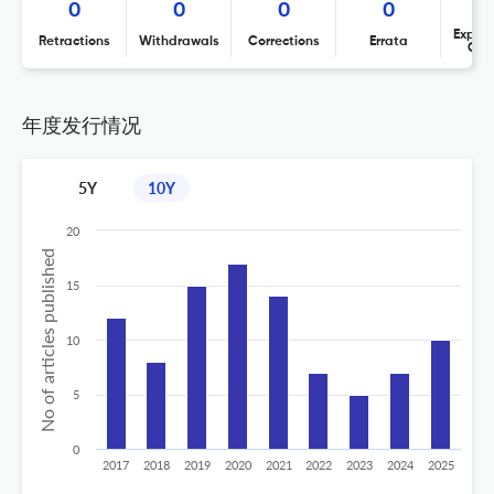
0
0
0
0
Expres
Retractions
Withdrawals
Corrections
Errata
Con
年度发行情况
5Y
10Y
20
No of articles published
15
10
5
0
2017
2018
2019
2020
2021
2022
2023
2024
2025