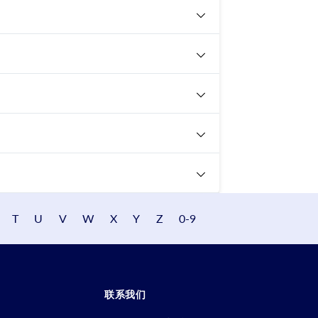
T
U
V
W
X
Y
Z
0-9