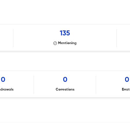
135
Mentioning
0
0
0
hdrawals
Corrections
Erra