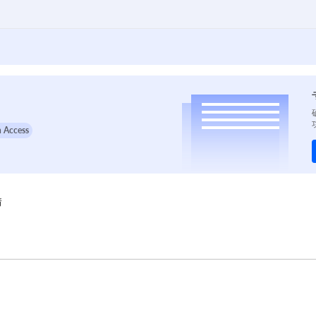
 Access
情