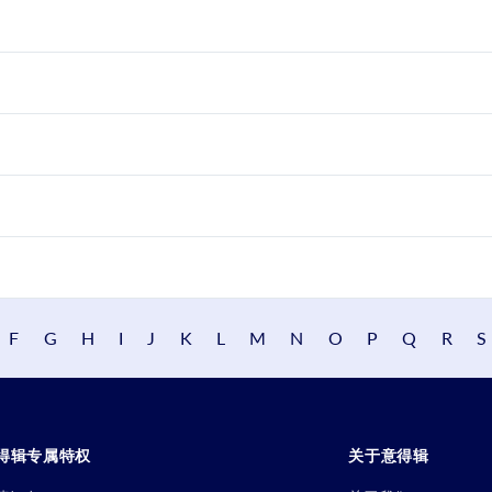
F
G
H
I
J
K
L
M
N
O
P
Q
R
S