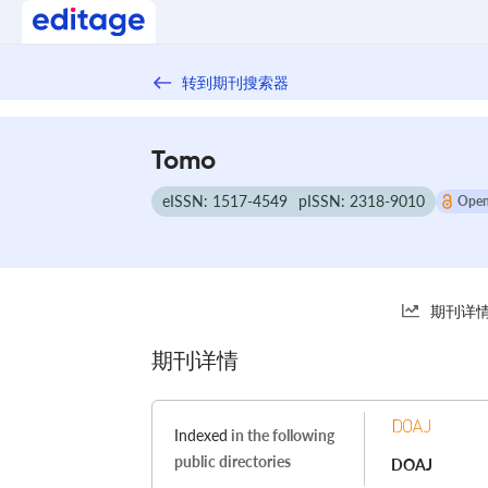
转到期刊搜索器
Tomo
eISSN: 1517-4549
pISSN: 2318-9010
Open
期刊详
期刊详情
Indexed
in the following
public directories
DOAJ