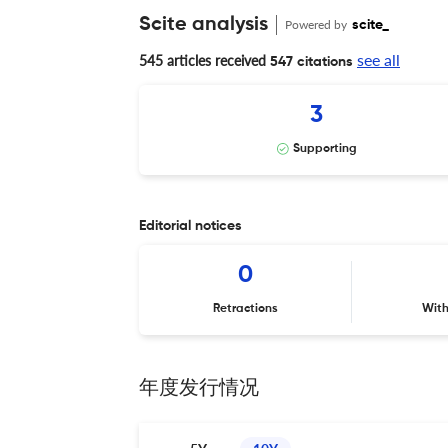
Scite analysis
Powered by
scite_
see all
545 articles received
547 citations
3
Supporting
Editorial notices
0
Retractions
Wit
年度发行情况