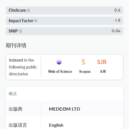
CiteScore
0.6
Impact Factor
< 5
SNIP
0.04
期刊详情
Indexed
in the
following public
Web of Science
Scopus
SJR
directories
概况
出版商
 MEDCOM LTD 
出版语言
 English 