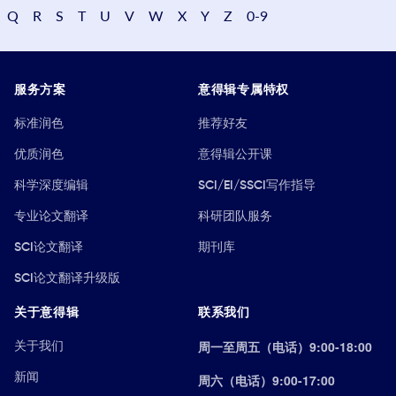
Q
R
S
T
U
V
W
X
Y
Z
0-9