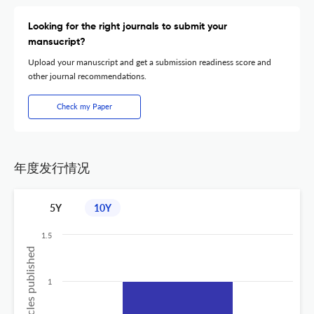
Looking for the right journals to submit your
mansucript?
Upload your manuscript and get a submission readiness score and
other journal recommendations.
Check my Paper
年度发行情况
5Y
10Y
1.5
No of articles published
1