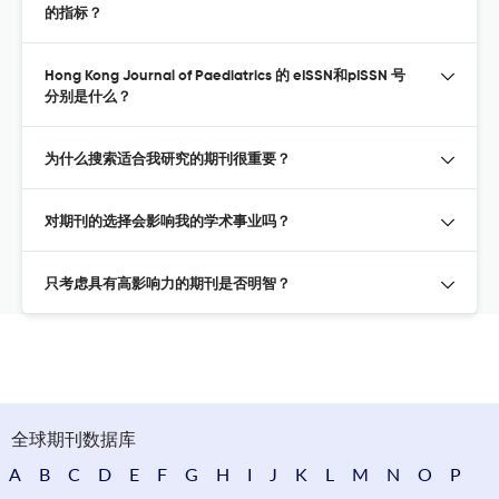
的指标？
Hong Kong Journal of Paediatrics 的 eISSN和pISSN 号
分别是什么？
为什么搜索适合我研究的期刊很重要？
对期刊的选择会影响我的学术事业吗？
只考虑具有高影响力的期刊是否明智？
全球期刊数据库
A
B
C
D
E
F
G
H
I
J
K
L
M
N
O
P