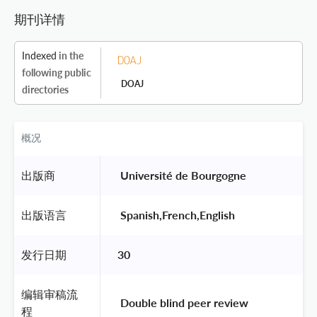
期刊详情
Indexed
in the
following public
DOAJ
directories
概况
出版商
 Université de Bourgogne 
出版语言
 Spanish,French,English 
发行日期
30
编辑审稿流
 Double blind peer review 
程