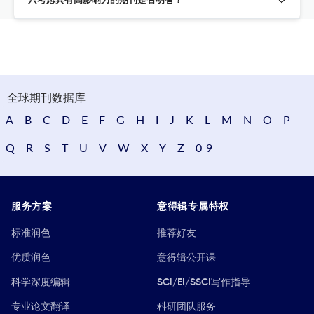
只考虑具有高影响力的期刊是否明智？
全球期刊数据库
A
B
C
D
E
F
G
H
I
J
K
L
M
N
O
P
Q
R
S
T
U
V
W
X
Y
Z
0-9