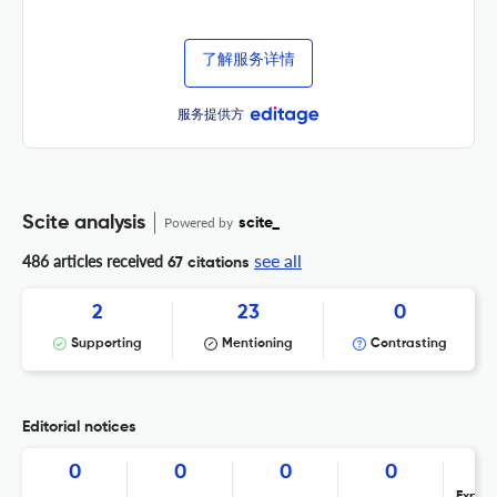
了解服务详情
服务提供方
Scite analysis
Powered by
scite_
see all
486 articles received
67 citations
2
23
0
Supporting
Mentioning
Contrasting
Editorial notices
0
0
0
0
Expres