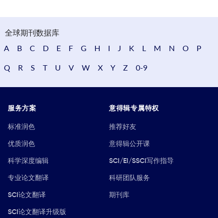
全球期刊数据库
A
B
C
D
E
F
G
H
I
J
K
L
M
N
O
P
Q
R
S
T
U
V
W
X
Y
Z
0-9