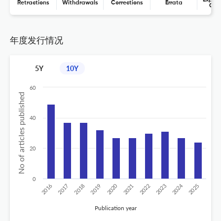
Retractions
Withdrawals
Corrections
Errata
Con
年度发行情况
5Y
10Y
60
No of articles published
40
20
0
2024
2020
2016
2021
2019
2017
2022
2025
2018
2023
Publication year