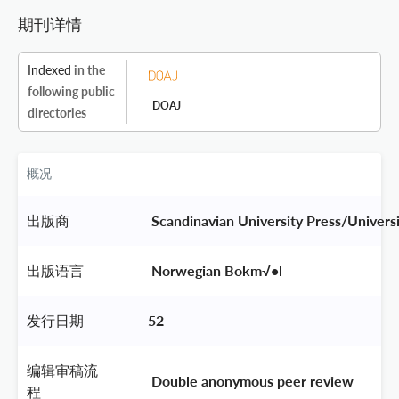
期刊详情
Indexed
in the
following public
DOAJ
directories
概况
出版商
 Scandinavian University Press/Universi
出版语言
 Norwegian Bokm√•l 
发行日期
52
编辑审稿流
 Double anonymous peer review 
程