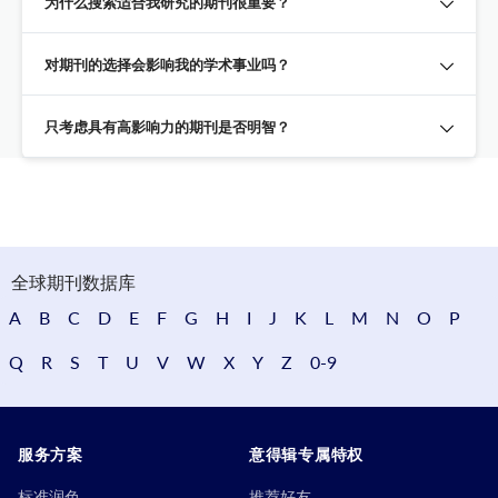
为什么搜索适合我研究的期刊很重要？
对期刊的选择会影响我的学术事业吗？
只考虑具有高影响力的期刊是否明智？
全球期刊数据库
A
B
C
D
E
F
G
H
I
J
K
L
M
N
O
P
Q
R
S
T
U
V
W
X
Y
Z
0-9