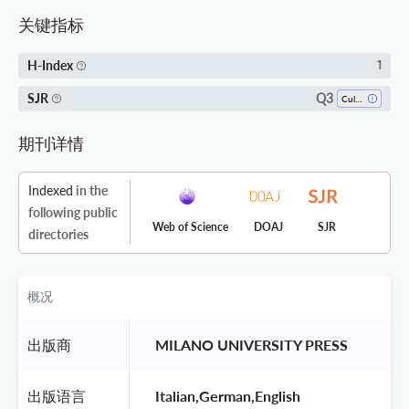
关键指标
H-Index
1
Q3
SJR
Cultural Studies
期刊详情
Indexed
in the
following public
Web of Science
DOAJ
SJR
directories
概况
出版商
 MILANO UNIVERSITY PRESS 
出版语言
 Italian,German,English 