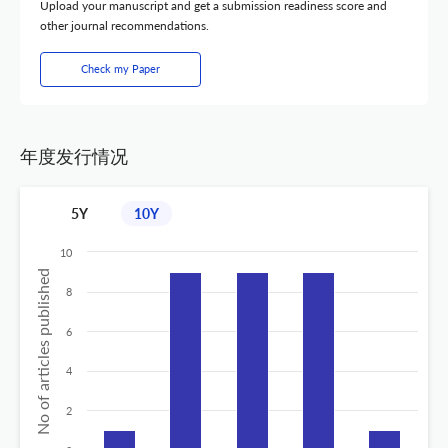
Upload your manuscript and get a submission readiness score and
other journal recommendations.
Check my Paper
年度发行情况
5Y
10Y
10
No of articles published
8
6
4
2