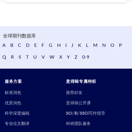
全球期刊数据库
A
B
C
D
E
F
G
H
I
J
K
L
M
N
O
P
Q
R
S
T
U
V
W
X
Y
Z
0-9