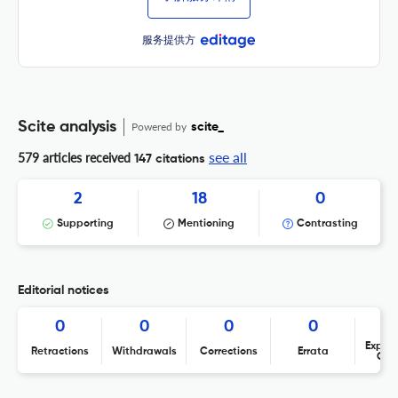
服务提供方
Scite analysis
Powered by
scite_
see all
579 articles received
147 citations
2
18
0
Supporting
Mentioning
Contrasting
Editorial notices
0
0
0
0
Expres
Retractions
Withdrawals
Corrections
Errata
Con