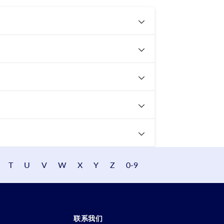
T
U
V
W
X
Y
Z
0-9