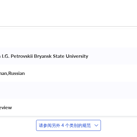
 I.G. Petrovskii Bryansk State University 
man,Russian 
review 
请参阅另外 4 个类别的规范