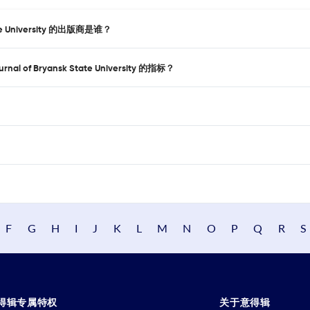
 State University 的出版商是谁？
al of Bryansk State University 的指标？
F
G
H
I
J
K
L
M
N
O
P
Q
R
S