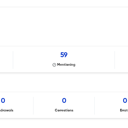
59
Mentioning
0
0
0
hdrawals
Corrections
Erra