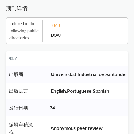
期刊详情
Indexed
in the
following public
DOAJ
directories
概况
出版商
 Universidad Industrial de Santander 
出版语言
 English,Portuguese,Spanish 
发行日期
24
编辑审稿流
 Anonymous peer review 
程