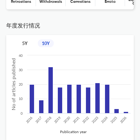
Retractions
Withdrawals
Corrections
Errata
Con
年度发行情况
5Y
10Y
40
No of articles published
30
20
10
0
2020
2024
2026
2025
2019
2018
2023
2017
2022
2016
2021
Publication year