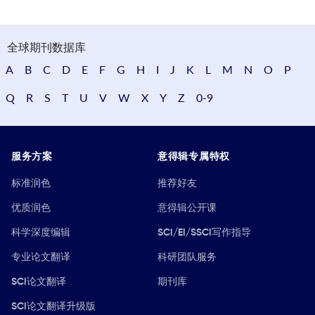
全球期刊数据库
A
B
C
D
E
F
G
H
I
J
K
L
M
N
O
P
Q
R
S
T
U
V
W
X
Y
Z
0-9