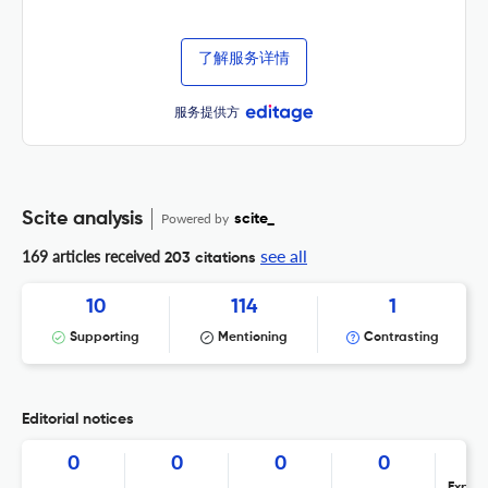
了解服务详情
服务提供方
Scite analysis
Powered by
scite_
see all
169 articles received
203 citations
10
114
1
Supporting
Mentioning
Contrasting
Editorial notices
0
0
0
0
Expres