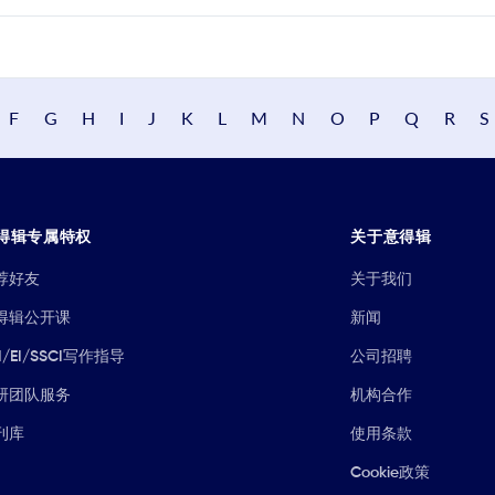
F
G
H
I
J
K
L
M
N
O
P
Q
R
S