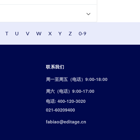
T
U
V
W
X
Y
Z
0-9