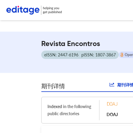
转到期刊搜索器
Revista Encontros
eISSN: 2447-6196
pISSN: 1807-3867
Open
期刊详
期刊详情
Indexed
in the following
public directories
DOAJ