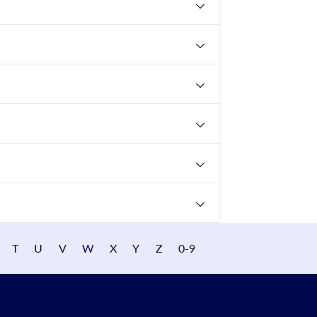
T
U
V
W
X
Y
Z
0-9