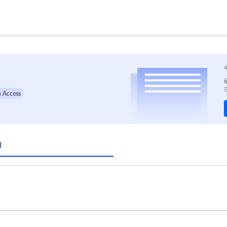
 Access
情