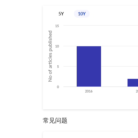
5Y
10Y
15
No of articles published
10
5
0
2016
2
常见问题