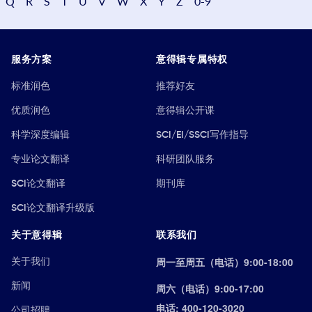
Q
R
S
T
U
V
W
X
Y
Z
0-9