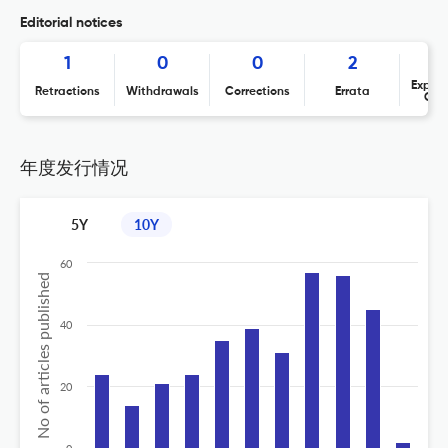
Editorial notices
1
0
0
2
Expres
Retractions
Withdrawals
Corrections
Errata
Con
年度发行情况
5Y
10Y
60
No of articles published
40
20