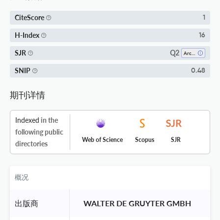
CiteScore
1
H-Index
16
Q2
SJR
Archeology
SNIP
0.48
期刊详情
Indexed
in the
following public
Web of Science
Scopus
SJR
directories
概况
出版商
 WALTER DE GRUYTER GMBH 