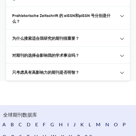
Prahistorische Zeitschrift 的 eISSN和pISSN 号分别是什
么？
为什么搜索适合我研究的期刊很重要？
对期刊的选择会影响我的学术事业吗？
只考虑具有高影响力的期刊是否明智？
全球期刊数据库
A
B
C
D
E
F
G
H
I
J
K
L
M
N
O
P