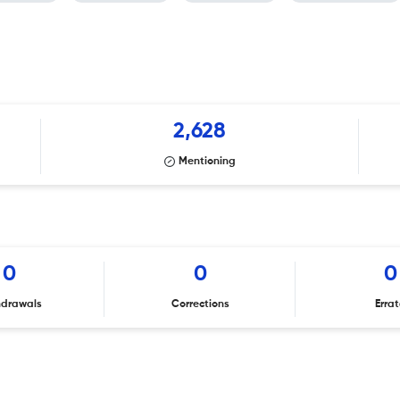
2,628
Mentioning
0
0
0
hdrawals
Corrections
Erra