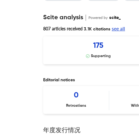
Scite analysis
Powered by
scite_
see all
807 articles received
3.1K citations
175
Supporting
Editorial notices
0
Retractions
Wit
年度发行情况