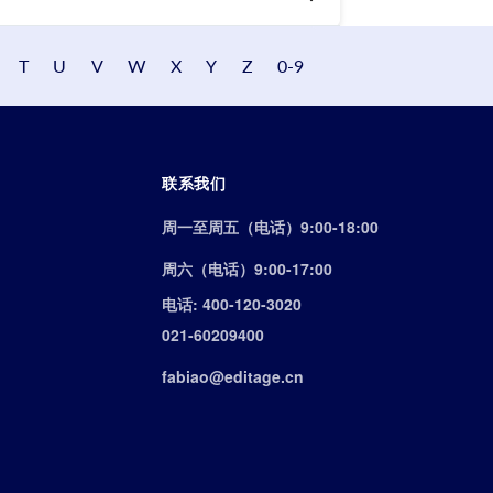
T
U
V
W
X
Y
Z
0-9