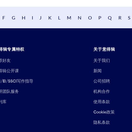
F
G
H
I
J
K
L
M
N
O
P
Q
R
S