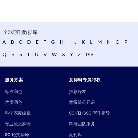
全球期刊数据库
A
B
C
D
E
F
G
H
I
J
K
L
M
N
O
P
Q
R
S
T
U
V
W
X
Y
Z
0-9