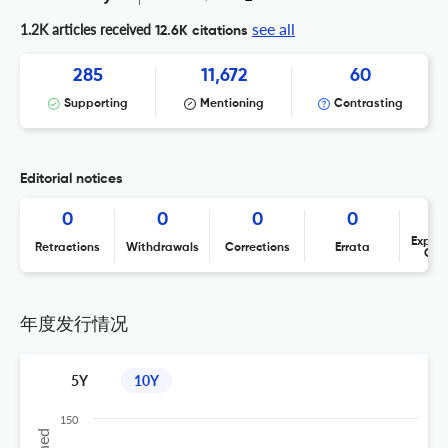
see all
1.2K articles received
12.6K citations
285
11,672
60
Supporting
Mentioning
Contrasting
Editorial notices
0
0
0
0
Expres
Retractions
Withdrawals
Corrections
Errata
Con
年度发行情况
5Y
10Y
150