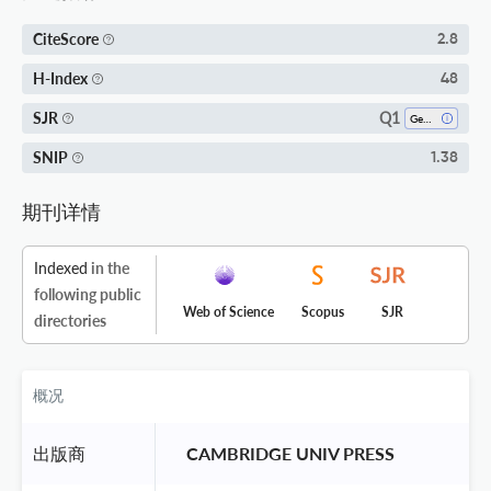
CiteScore
2.8
H-Index
48
Q1
SJR
Gender Studies
SNIP
1.38
期刊详情
Indexed
in the
following public
Web of Science
Scopus
SJR
directories
概况
出版商
 CAMBRIDGE UNIV PRESS 