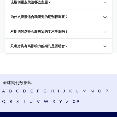
该期刊重点关注哪些主题？
为什么搜索适合我研究的期刊很重要？
对期刊的选择会影响我的学术事业吗？
只考虑具有高影响力的期刊是否明智？
全球期刊数据库
A
B
C
D
E
F
G
H
I
J
K
L
M
N
O
P
Q
R
S
T
U
V
W
X
Y
Z
0-9