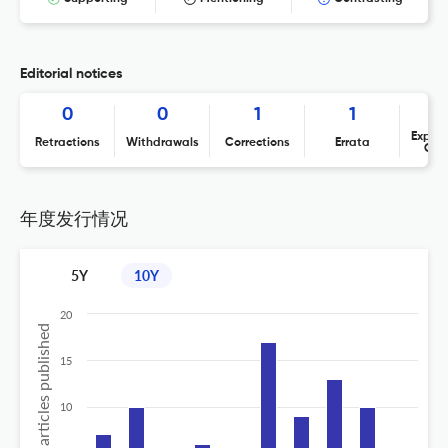
Editorial notices
0
0
1
1
Expres
Retractions
Withdrawals
Corrections
Errata
Con
年度发行情况
5Y
10Y
20
No of articles published
15
10