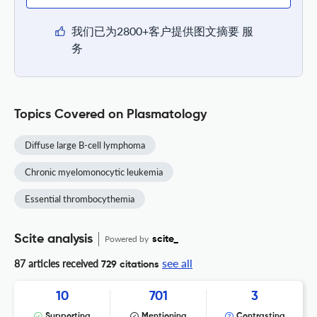
我们已为2800+客户提供图文摘要 服
务
Topics Covered on Plasmatology
Diffuse large B-cell lymphoma
Chronic myelomonocytic leukemia
Essential thrombocythemia
Scite analysis
Powered by
scite_
see all
87 articles received
729 citations
10
701
3
Supporting
Mentioning
Contrasting