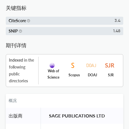
关键指标
CiteScore
3.4
SNIP
1.48
期刊详情
Indexed
in the
following
Web of
public
Scopus
DOAJ
SJR
Science
directories
概况
出版商
 SAGE PUBLICATIONS LTD 