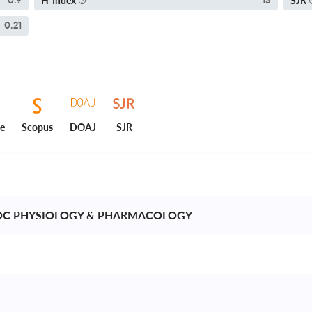
H-Index
SJR
0.9
13
0.21
ce
Scopus
DOAJ
SJR
SOC PHYSIOLOGY & PHARMACOLOGY 