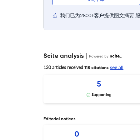
我们已为2800+客户提供图文摘要 
Scite analysis
Powered by
scite_
see all
130 articles received
118 citations
5
Supporting
Editorial notices
0