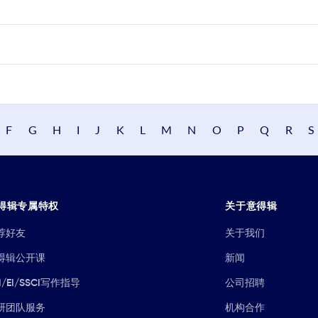
F
G
H
I
J
K
L
M
N
O
P
Q
R
S