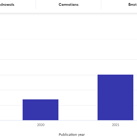
hdrawals
Corrections
Erra
2020
2021
Publication year