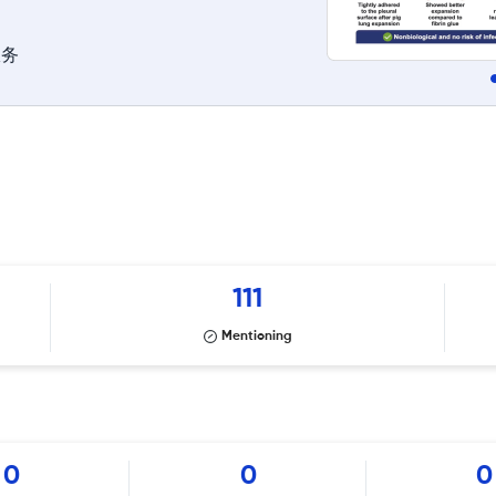
服务
111
Mentioning
0
0
0