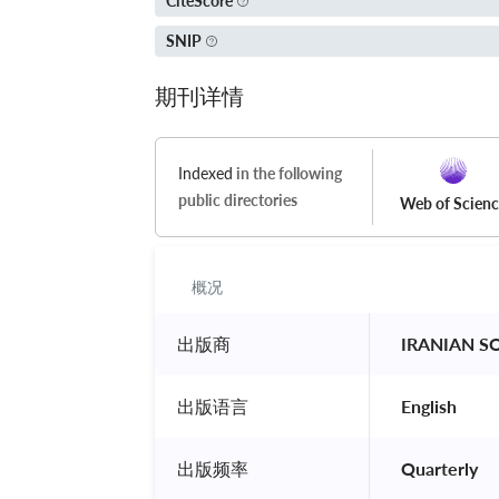
CiteScore
SNIP
期刊详情
Indexed
in the following
public directories
Web of Scien
概况
出版商
 IRANIAN 
出版语言
 English 
出版频率
 Quarterly 