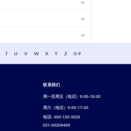
T
U
V
W
X
Y
Z
0-9