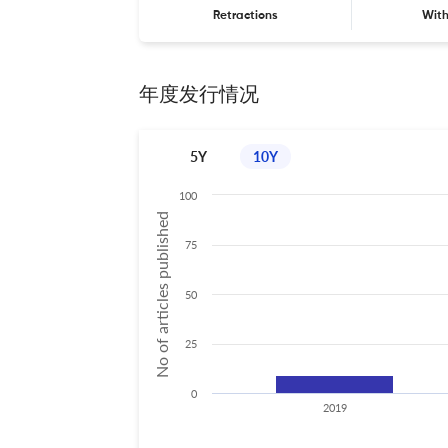
Retractions
Wit
年度发行情况
5Y
10Y
100
No of articles published
75
50
25
0
2019