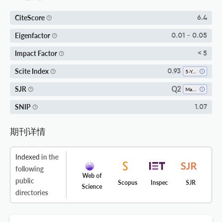
CiteScore
6.4
Eigenfactor
0.01 - 0.05
Impact Factor
< 5
Scite Index
0.93
5-Year SI
Q2
SJR
Materials Science (all)
SNIP
1.07
期刊详情
Indexed
in the
following
Web of
public
Scopus
Inspec
SJR
Science
directories