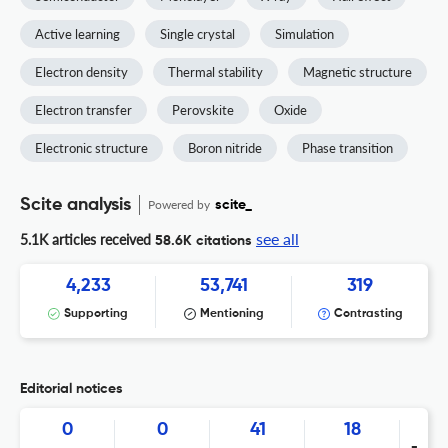
Active learning
Single crystal
Simulation
Electron density
Thermal stability
Magnetic structure
Electron transfer
Perovskite
Oxide
Electronic structure
Boron nitride
Phase transition
Scite analysis
Powered by
scite_
see all
5.1K articles received
58.6K citations
4,233
53,741
319
Supporting
Mentioning
Contrasting
Editorial notices
0
0
41
18