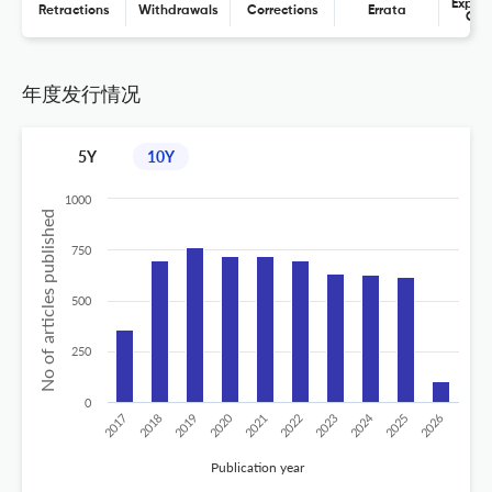
Expres
Retractions
Withdrawals
Corrections
Errata
Con
年度发行情况
5Y
10Y
1000
No of articles published
750
500
250
0
2020
2024
2017
2018
2019
2021
2022
2023
2025
2026
Publication year