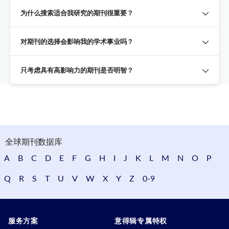
为什么搜索适合我研究的期刊很重要？
对期刊的选择会影响我的学术事业吗？
只考虑具有高影响力的期刊是否明智？
全球期刊数据库
A
B
C
D
E
F
G
H
I
J
K
L
M
N
O
P
Q
R
S
T
U
V
W
X
Y
Z
0-9