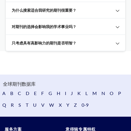
为什么搜索适合我研究的期刊很重要？
对期刊的选择会影响我的学术事业吗？
只考虑具有高影响力的期刊是否明智？
全球期刊数据库
A
B
C
D
E
F
G
H
I
J
K
L
M
N
O
P
Q
R
S
T
U
V
W
X
Y
Z
0-9