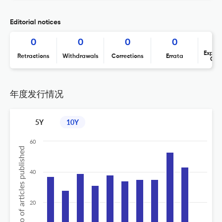
Editorial notices
0
0
0
0
Expres
Retractions
Withdrawals
Corrections
Errata
Con
年度发行情况
5Y
10Y
60
No of articles published
40
20