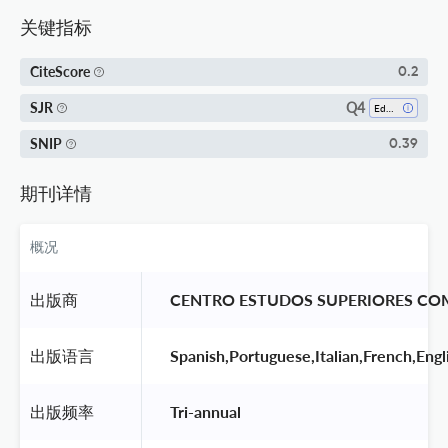
关键指标
CiteScore
0.2
Q4
SJR
Education
SNIP
0.39
期刊详情
概况
出版商
 CENTRO ESTUDOS SUPERIORES COM
出版语言
 Spanish,Portuguese,Italian,French,Engl
出版频率
 Tri-annual 