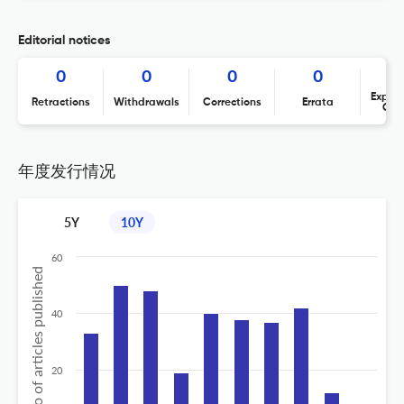
Editorial notices
0
0
0
0
Expres
Retractions
Withdrawals
Corrections
Errata
Con
年度发行情况
5Y
10Y
60
No of articles published
40
20