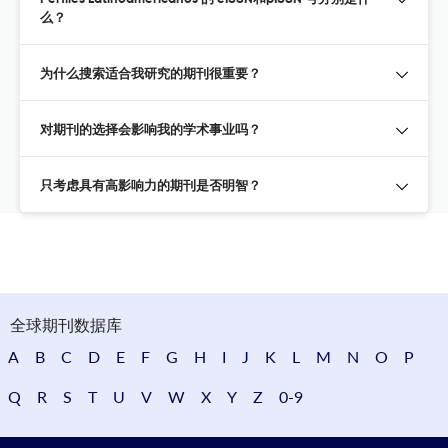
么？
为什么搜索适合我研究的期刊很重要？
对期刊的选择会影响我的学术事业吗？
只考虑具有高影响力的期刊是否明智？
全球期刊数据库
A
B
C
D
E
F
G
H
I
J
K
L
M
N
O
P
Q
R
S
T
U
V
W
X
Y
Z
0-9