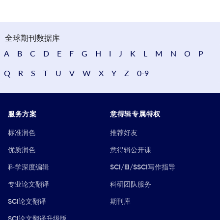
全球期刊数据库
A
B
C
D
E
F
G
H
I
J
K
L
M
N
O
P
Q
R
S
T
U
V
W
X
Y
Z
0-9