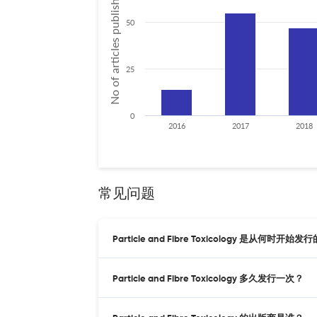
No of articles published
50
25
0
2016
2017
2018
常见问题
Particle and Fibre Toxicology 是从何时开始发
Particle and Fibre Toxicology 多久发行一次？