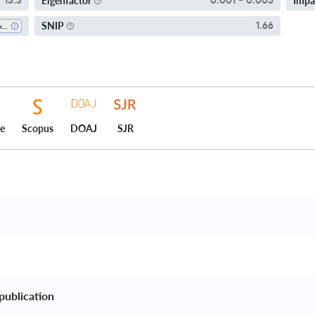
Eigenfactor
Impa
13.3
0.001 - 0.005
SNIP
1.66
Toxicology
ce
Scopus
DOAJ
SJR
publication 