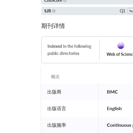
CiteScore
Q1
SJR
期刊详情
Indexed
in the following
public directories
Web of Scien
概况
出版商
 BMC 
出版语言
 English 
出版频率
 Continuous 