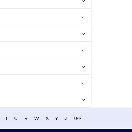
T
U
V
W
X
Y
Z
0-9