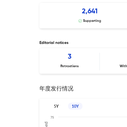
2,641
Supporting
Editorial notices
3
Retractions
Wit
年度发行情况
5Y
10Y
75