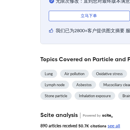
无限次修改：直到您对最终版本满意
立马下单
我们已为2800+客户提供图文摘要 
Topics Covered on Particle and F
Lung
Air pollution
Oxidative stress
Lymph node
Asbestos
Mucociliary cle
Stone particle
Inhalation exposure
Brai
Scite analysis
Powered by
scite_
see all
890 articles received
50.7K citations