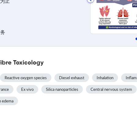
为止
服务
ibre Toxicology
Reactive oxygen species
Diesel exhaust
Inhalation
Infla
arance
Ex vivo
Silica nanoparticles
Central nervous system
n edema