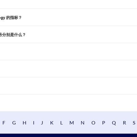
logy 的指标？
ISSN 号分别是什么？
F
G
H
I
J
K
L
M
N
O
P
Q
R
S