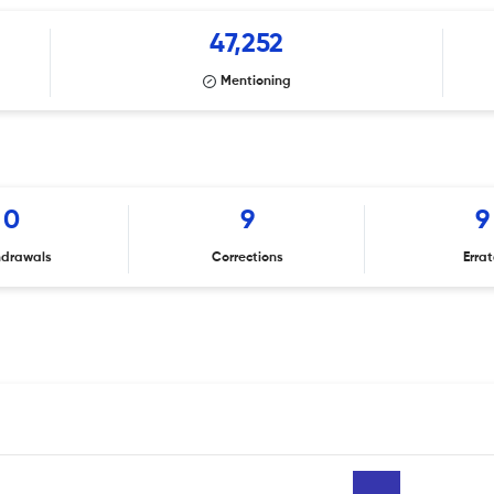
47,252
Mentioning
0
9
9
hdrawals
Corrections
Erra