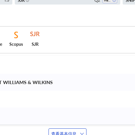
Q2
SJR
SNI
1.5
Medicine (all)
ce
Scopus
SJR
T WILLIAMS & WILKINS 
查看基本信息