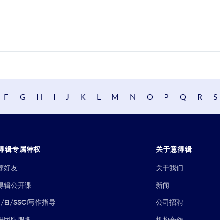
F
G
H
I
J
K
L
M
N
O
P
Q
R
S