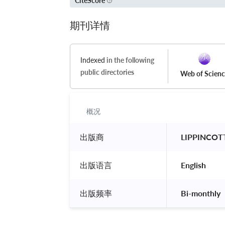
CiteScore
期刊详情
Indexed
in the following
public directories
Web of Scien
概况
出版商
 LIPPINCOT
出版语言
 English 
出版频率
 Bi-monthly 