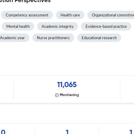
tion Perspectives
Competency assessment
Health care
Organizational commitm
Mental health
Academic integrity
Evidence-based practice
Academic year
Nurse practitioners
Educational research
11,065
Mentioning
0
1
1