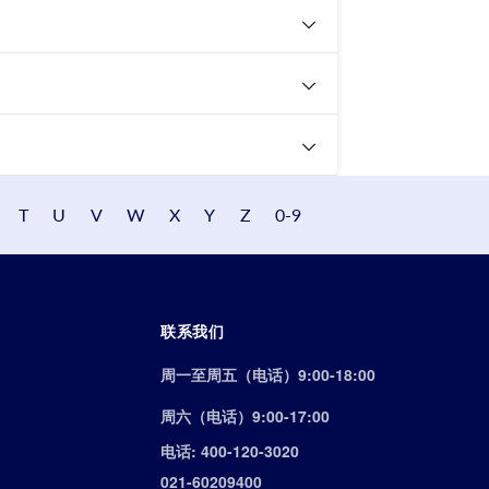
T
U
V
W
X
Y
Z
0-9