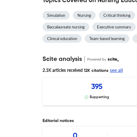
Topics Covered on Nursing Educa
Simulation
Nursing
Critical thinking
Baccalaureate nursing
Executive summary
Clinical education
Team-based learning
Scite analysis
Powered by
scite_
see all
2.1K articles received
12K citations
395
Supporting
Editorial notices
0