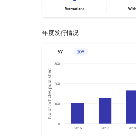
Retractions
Wit
年度发行情况
5Y
10Y
300
No of articles published
200
100
0
2016
2017
2018