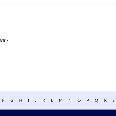
的指标？
F
G
H
I
J
K
L
M
N
O
P
Q
R
S