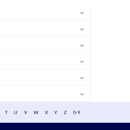
T
U
V
W
X
Y
Z
0-9