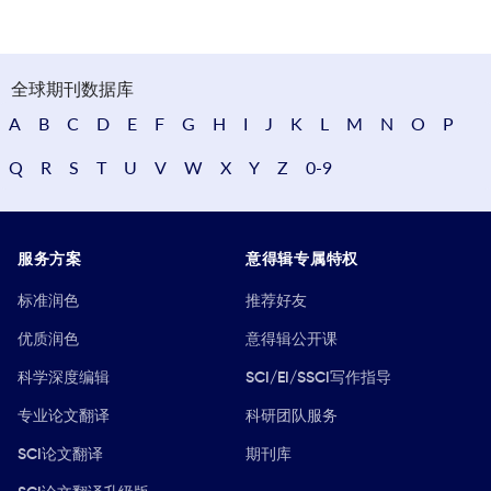
全球期刊数据库
A
B
C
D
E
F
G
H
I
J
K
L
M
N
O
P
Q
R
S
T
U
V
W
X
Y
Z
0-9