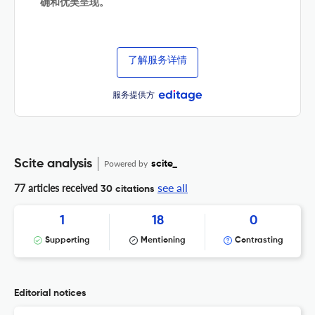
确和优美呈现。
了解服务详情
服务提供方
Scite analysis
Powered by
scite_
see all
77 articles received
30 citations
1
18
0
Supporting
Mentioning
Contrasting
Editorial notices