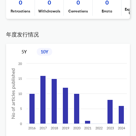
0
0
0
0
Expres
Retractions
Withdrawals
Corrections
Errata
Con
年度发行情况
5Y
10Y
20
No of articles published
15
10
5
0
2016
2017
2018
2019
2020
2021
2022
2023
2024