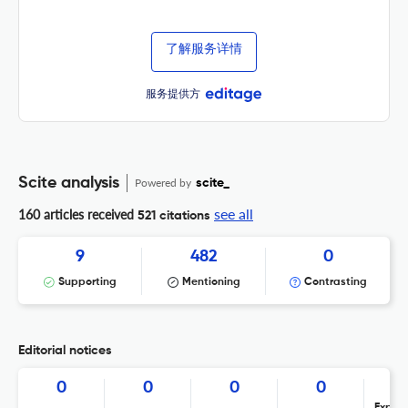
了解服务详情
服务提供方
Scite analysis
Powered by
scite_
see all
160 articles received
521 citations
9
482
0
Supporting
Mentioning
Contrasting
Editorial notices
0
0
0
0
Expres