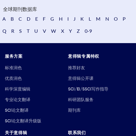
全球期刊数据库
A
B
C
D
E
F
G
H
I
J
K
L
M
N
O
P
Q
R
S
T
U
V
W
X
Y
Z
0-9