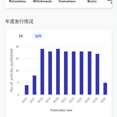
Retractions
Withdrawals
Corrections
Errata
Con
年度发行情况
5Y
10Y
20
No of articles published
15
10
5
0
2020
2024
2026
2025
2019
2018
2023
2017
2022
2016
2021
Publication year