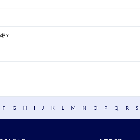
的指标？
F
G
H
I
J
K
L
M
N
O
P
Q
R
S