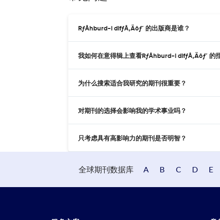
RƒÅhburd-i difƒÅ‚Äôƒ´ 的出版商是谁？
我如何在意得辑上查看RƒÅhburd-i difƒÅ‚Äôƒ´ 
为什么搜索适合我研究的期刊很重要？
对期刊的选择会影响我的学术事业吗？
只考虑具有高影响力的期刊是否明智？
全球期刊数据库
A
B
C
D
E