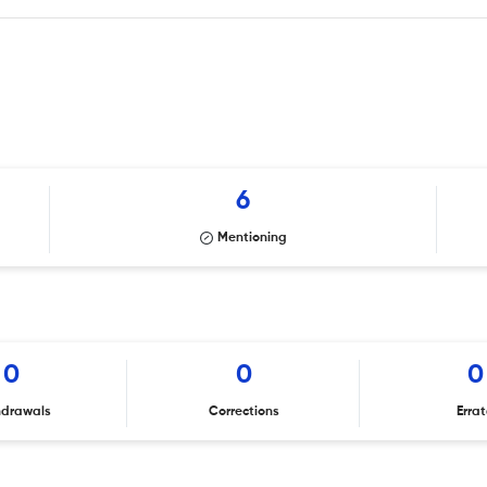
6
Mentioning
0
0
0
hdrawals
Corrections
Erra