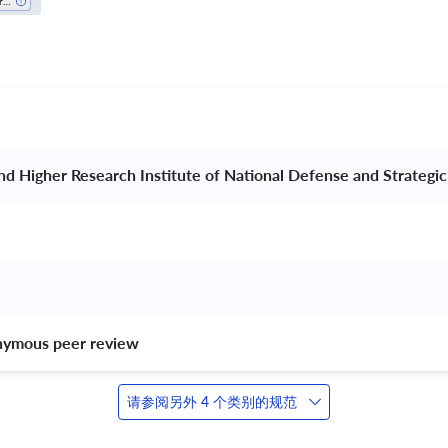
Cardiology And Cardiovascular Medicine
and Higher Research Institute of National Defense and Strategic
nymous peer review 
请参阅另外 4 个类别的规范