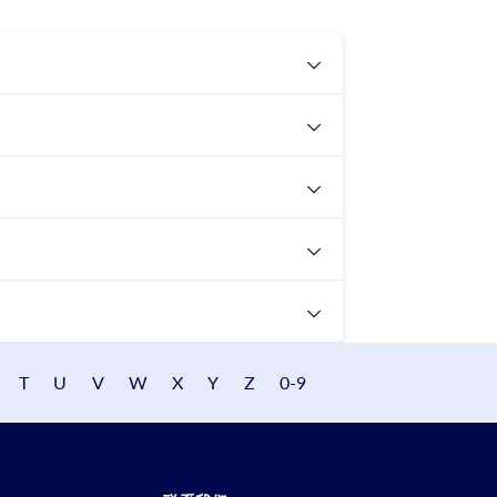
T
U
V
W
X
Y
Z
0-9