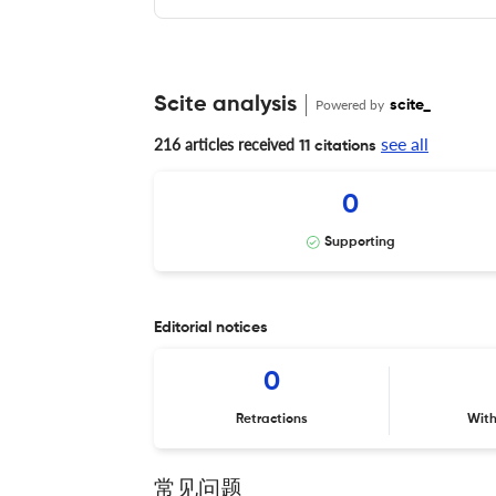
Scite analysis
Powered by
scite_
see all
216 articles received
11 citations
0
Supporting
Editorial notices
0
Retractions
Wit
常见问题