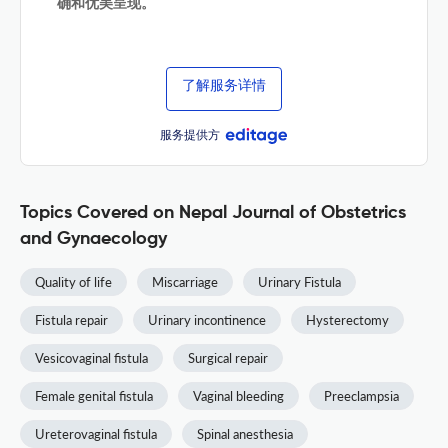
确和优美呈现。
了解服务详情
服务提供方
Topics Covered on Nepal Journal of Obstetrics
and Gynaecology
Quality of life
Miscarriage
Urinary Fistula
Fistula repair
Urinary incontinence
Hysterectomy
Vesicovaginal fistula
Surgical repair
Female genital fistula
Vaginal bleeding
Preeclampsia
Ureterovaginal fistula
Spinal anesthesia