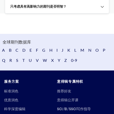
只考虑具有高影响力的期刊是否明智？
全球期刊数据库
A
B
C
D
E
F
G
H
I
J
K
L
M
N
O
P
Q
R
S
T
U
V
W
X
Y
Z
0-9