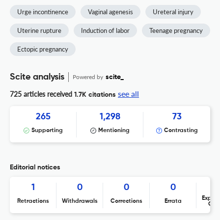
Urge incontinence
Vaginal agenesis
Ureteral injury
Uterine rupture
Induction of labor
Teenage pregnancy
Ectopic pregnancy
Scite analysis
Powered by
scite_
see all
725 articles received
1.7K citations
265
1,298
73
Supporting
Mentioning
Contrasting
Editorial notices
1
0
0
0
Expres
Retractions
Withdrawals
Corrections
Errata
Con