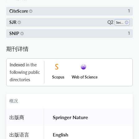
CiteScore
1
Q2
SJR
Social Psychology
SNIP
1
期刊详情
Indexed
in the
following public
Scopus
Web of Science
directories
概况
出版商
 Springer Nature 
出版语言
 English 