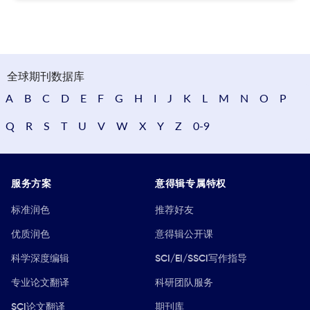
全球期刊数据库
A
B
C
D
E
F
G
H
I
J
K
L
M
N
O
P
Q
R
S
T
U
V
W
X
Y
Z
0-9