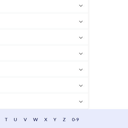
T
U
V
W
X
Y
Z
0-9