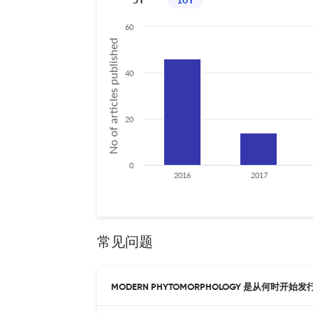
60
No of articles published
40
20
0
2016
2017
常见问题
MODERN PHYTOMORPHOLOGY 是从何时开始