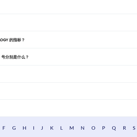
LOGY 的指标？
SSN 号分别是什么？
F
G
H
I
J
K
L
M
N
O
P
Q
R
S