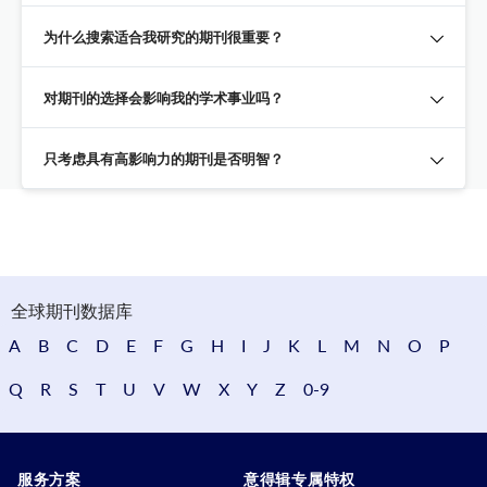
为什么搜索适合我研究的期刊很重要？
对期刊的选择会影响我的学术事业吗？
只考虑具有高影响力的期刊是否明智？
全球期刊数据库
A
B
C
D
E
F
G
H
I
J
K
L
M
N
O
P
Q
R
S
T
U
V
W
X
Y
Z
0-9