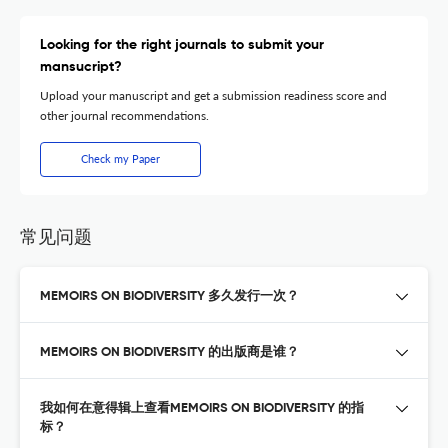
Looking for the right journals to submit your
mansucript?
Upload your manuscript and get a submission readiness score and
other journal recommendations.
Check my Paper
常见问题
MEMOIRS ON BIODIVERSITY 多久发行一次？
MEMOIRS ON BIODIVERSITY 的出版商是谁？
我如何在意得辑上查看MEMOIRS ON BIODIVERSITY 的指
标？