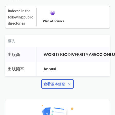
Indexed
in the
following public
Web of Science
directories
概况
出版商
 WORLD BIODIVERSITY ASSOC ONLU
出版频率
 Annual 
查看基本信息