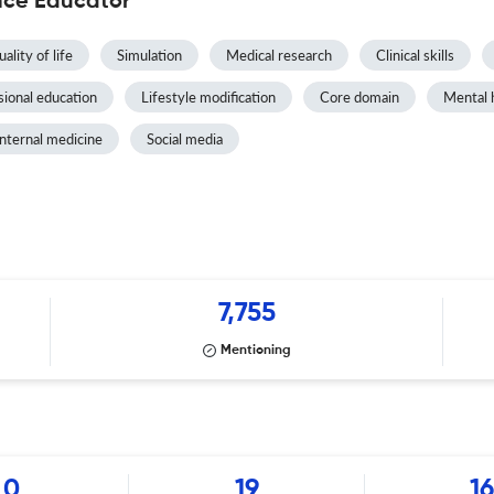
nce Educator
ality of life
Simulation
Medical research
Clinical skills
sional education
Lifestyle modification
Core domain
Mental 
Internal medicine
Social media
7,755
Mentioning
0
19
1