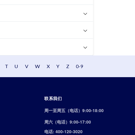
T
U
V
W
X
Y
Z
0-9