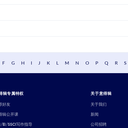
F
G
H
I
J
K
L
M
N
O
P
Q
R
S