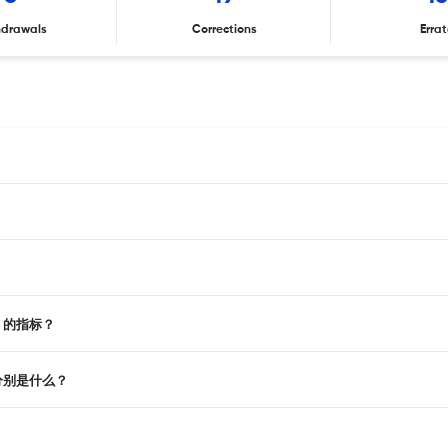
hdrawals
Corrections
Erra
？
or 的指标？
N 号分别是什么？