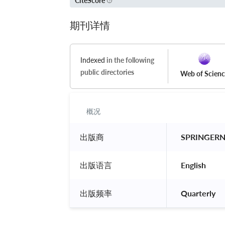
CiteScore
期刊详情
Indexed
in the following
public directories
Web of Scien
概况
出版商
 SPRINGER
出版语言
 English 
出版频率
 Quarterly 