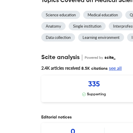
Topics Covered on Medical Scie
Science education
Medical education
Qu
Anatomy
Single institution
Interprofes
Data collection
Learning environment
Scite analysis
Powered by
scite_
see all
2.4K articles received
8.5K citations
335
Supporting
Editorial notices
0