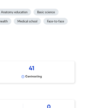
Anatomy education
Basic science
health
Medical school
Face-to-face
41
Contrasting
6
0