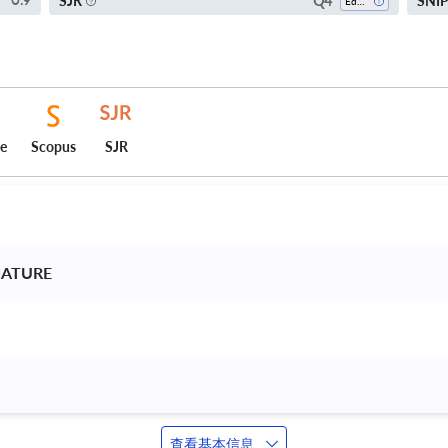
Q4
SJR
SNI
0.9
Education
ce
Scopus
SJR
NATURE 
查看基本信息