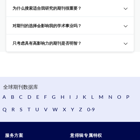
为什么搜索适合我研究的期刊很重要？
对期刊的选择会影响我的学术事业吗？
只考虑具有高影响力的期刊是否明智？
全球期刊数据库
A
B
C
D
E
F
G
H
I
J
K
L
M
N
O
P
Q
R
S
T
U
V
W
X
Y
Z
0-9