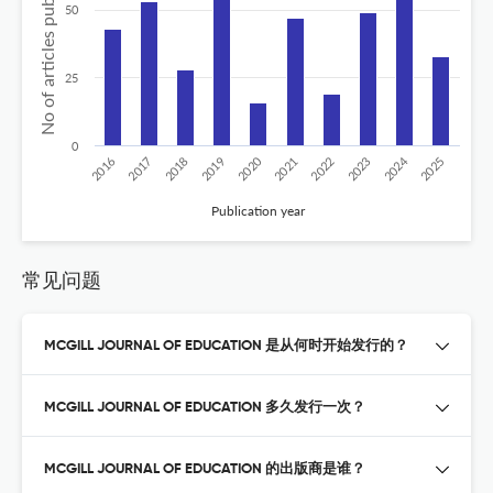
No of articles published
50
25
0
2020
2024
2017
2022
2016
2021
2025
2019
2018
2023
Publication year
常见问题
MCGILL JOURNAL OF EDUCATION 是从何时开始发行的？
MCGILL JOURNAL OF EDUCATION 多久发行一次？
MCGILL JOURNAL OF EDUCATION 的出版商是谁？