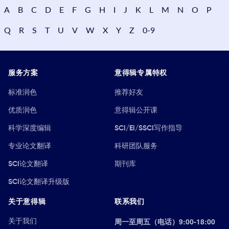
A
B
C
D
E
F
G
H
I
J
K
L
M
N
O
P
Q
R
S
T
U
V
W
X
Y
Z
0-9