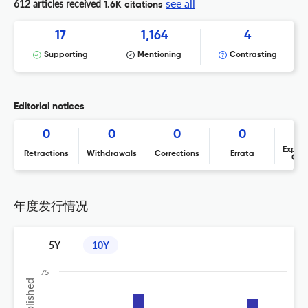
see all
612 articles received
1.6K citations
17
1,164
4
Supporting
Mentioning
Contrasting
Editorial notices
0
0
0
0
Expres
Retractions
Withdrawals
Corrections
Errata
Con
年度发行情况
5Y
10Y
75