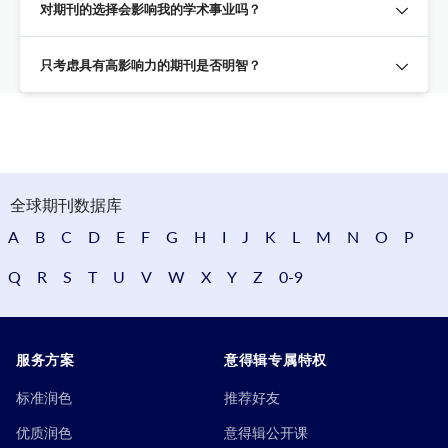
对期刊的选择会影响我的学术事业吗？
只考虑具有高影响力的期刊是否明智？
全球期刊数据库
A
B
C
D
E
F
G
H
I
J
K
L
M
N
O
P
Q
R
S
T
U
V
W
X
Y
Z
0-9