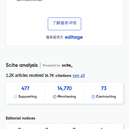
了解服务详情
服务提供方
Scite analysis
Powered by
scite_
see all
1.2K articles received
16.7K citations
477
14,770
73
Supporting
Mentioning
Contrasting
Editorial notices