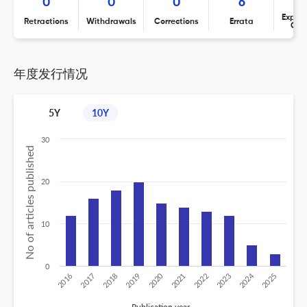
0
0
0
6
Expres
Retractions
Withdrawals
Corrections
Errata
Con
年度发行情况
5Y
10Y
30
No of articles published
20
10
0
2024
2020
2016
2021
2019
2017
2022
2025
2018
2023
Publication year