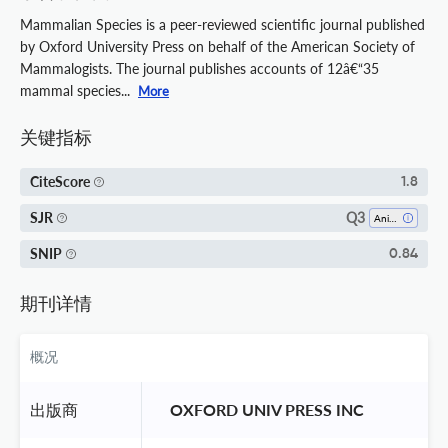
Mammalian Species is a peer-reviewed scientific journal published
by Oxford University Press on behalf of the American Society of
Mammalogists. The journal publishes accounts of 12â€“35
mammal species...
More
关键指标
CiteScore
1.8
Q3
SJR
Animal Science And Zoology
SNIP
0.84
期刊详情
概况
出版商
 OXFORD UNIV PRESS INC 