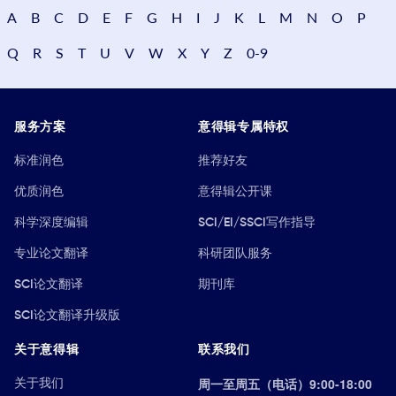
A
B
C
D
E
F
G
H
I
J
K
L
M
N
O
P
Q
R
S
T
U
V
W
X
Y
Z
0-9