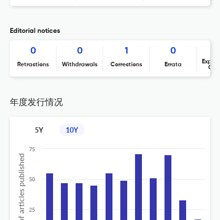
Editorial notices
0
0
1
0
Expres
Retractions
Withdrawals
Corrections
Errata
Con
年度发行情况
5Y
10Y
75
No of articles published
50
25