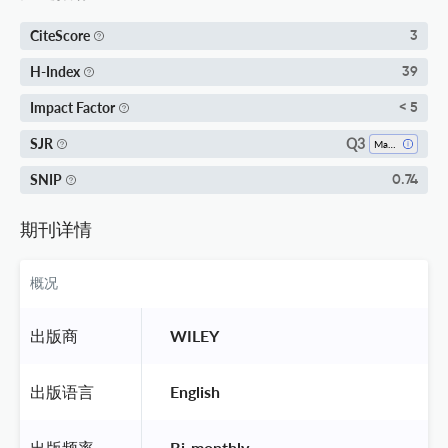
CiteScore
3
H-Index
39
Impact Factor
< 5
Q3
SJR
Materials Chemistry
SNIP
0.74
期刊详情
概况
出版商
 WILEY 
出版语言
 English 
出版频率
 Bi-monthly 