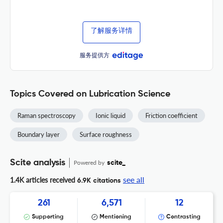
了解服务详情
服务提供方
Topics Covered on Lubrication Science
Raman spectroscopy
Ionic liquid
Friction coefficient
Boundary layer
Surface roughness
Scite analysis
Powered by
scite_
see all
1.4K articles received
6.9K citations
261
6,571
12
Supporting
Mentioning
Contrasting