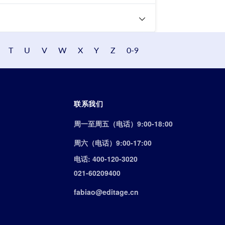
T
U
V
W
X
Y
Z
0-9