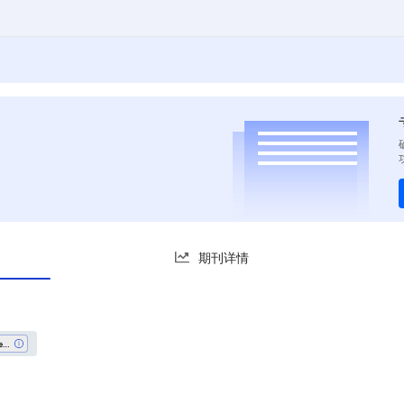
期刊详情
Literature And Literary Theory