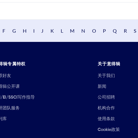
F
G
H
I
J
K
L
M
N
O
P
Q
R
S