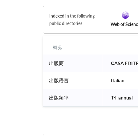
Indexed
in the following
public directories
Web of Scien
概况
出版商
 CASA EDIT
出版语言
 Italian 
出版频率
 Tri-annual 