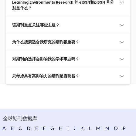
Learning Environments Research 的 eISSN和pISSN 号分
别是什么？
该期刊重点关注哪些主题？
为什么搜索适合我研究的期刊很重要？
对期刊的选择会影响我的学术事业吗？
只考虑具有高影响力的期刊是否明智？
全球期刊数据库
A
B
C
D
E
F
G
H
I
J
K
L
M
N
O
P