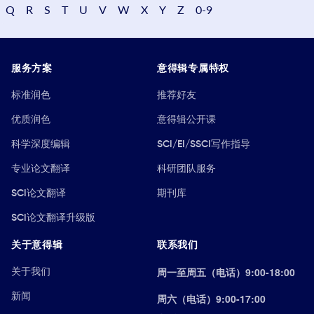
Q
R
S
T
U
V
W
X
Y
Z
0-9