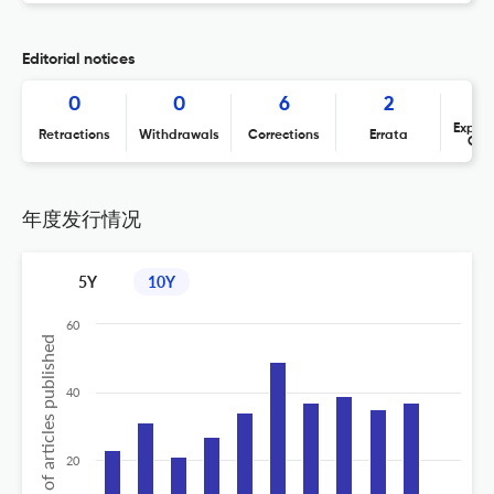
Editorial notices
0
0
6
2
Expres
Retractions
Withdrawals
Corrections
Errata
Con
年度发行情况
5Y
10Y
60
No of articles published
40
20