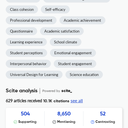
Class cohesion
Self-efficacy
Professional development
Academic achievement
Questionnaire
Academic satisfaction
Learning experience
School climate
Student perceptions
Emotional engagement
Interpersonal behavior
Student engagement
Universal Design for Learning
Science education
Scite analysis
Powered by
scite_
see all
629 articles received
10.1K citations
504
8,650
52
Supporting
Mentioning
Contrasting