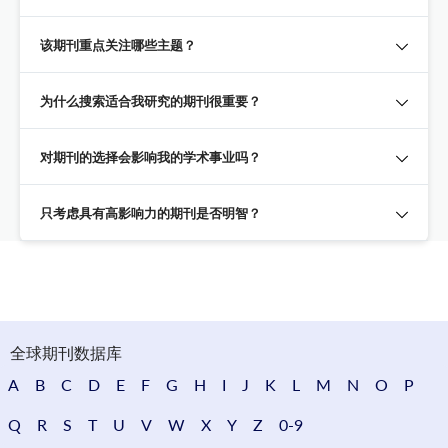
该期刊重点关注哪些主题？
为什么搜索适合我研究的期刊很重要？
对期刊的选择会影响我的学术事业吗？
只考虑具有高影响力的期刊是否明智？
全球期刊数据库
A
B
C
D
E
F
G
H
I
J
K
L
M
N
O
P
Q
R
S
T
U
V
W
X
Y
Z
0-9