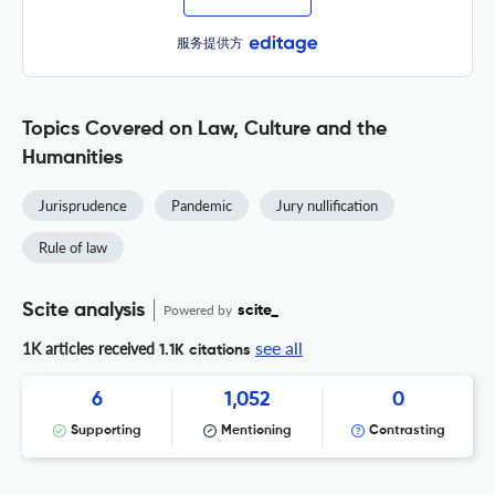
服务提供方
Topics Covered on Law, Culture and the
Humanities
Jurisprudence
Pandemic
Jury nullification
Rule of law
Scite analysis
Powered by
scite_
see all
1K articles received
1.1K citations
6
1,052
0
Supporting
Mentioning
Contrasting