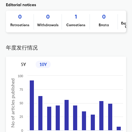
Editorial notices
0
0
1
0
Expres
Retractions
Withdrawals
Corrections
Errata
Con
年度发行情况
5Y
10Y
100
No of articles published
75
50
25
0