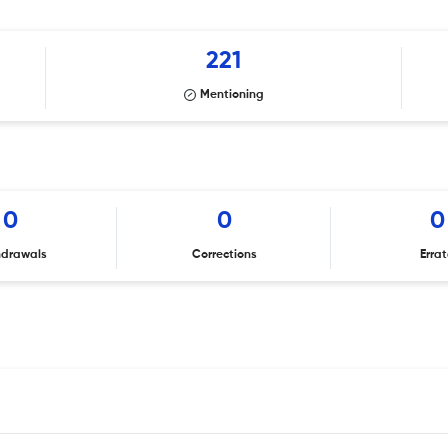
221
Mentioning
0
0
0
hdrawals
Corrections
Erra