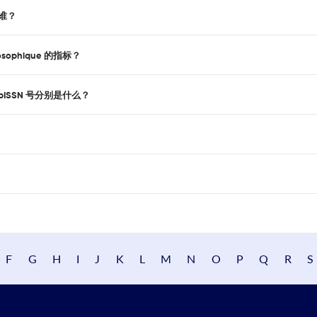
商是谁？
osophique 的指标？
ISSN和pISSN 号分别是什么？
F
G
H
I
J
K
L
M
N
O
P
Q
R
S