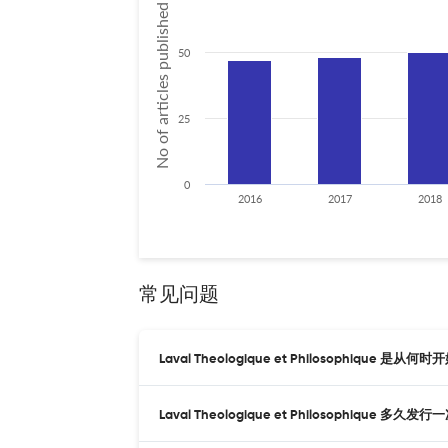
No of articles published
50
25
0
2016
2017
2018
常见问题
Laval Theologique et Philosophique 是从
Laval Theologique et Philosophique 多久发