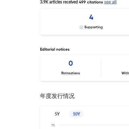
see all
3.9K articles received
499 citations
4
Supporting
Editorial notices
0
Retractions
Wit
年度发行情况
5Y
10Y
75