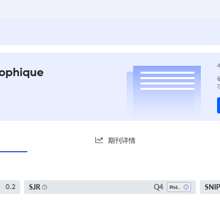
sophique
期刊详情
Q4
SJR
SNI
0.2
Philosophy