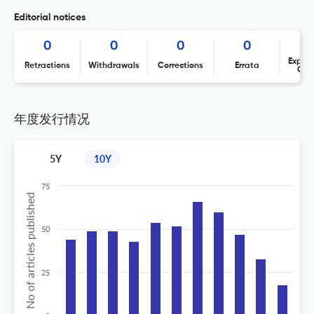
Editorial notices
0
0
0
0
Expres
Retractions
Withdrawals
Corrections
Errata
Con
年度发行情况
5Y
10Y
75
No of articles published
50
25