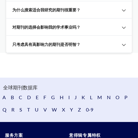
为什么搜索适合我研究的期刊很重要？
对期刊的选择会影响我的学术事业吗？
只考虑具有高影响力的期刊是否明智？
全球期刊数据库
A
B
C
D
E
F
G
H
I
J
K
L
M
N
O
P
Q
R
S
T
U
V
W
X
Y
Z
0-9