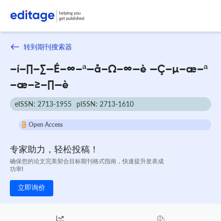
转到期刊搜索器
–í–∏–∑—É–∞–ª—å–Ω–∞—è —Ç–µ–æ–ª
–æ–≥–∏—è
eISSN: 2713-1955
pISSN: 2713-1610
Open Access
专家助力，轻松投稿！
确保您的论文完美契合目标期刊格式指南，快速提升发表成
功率!
立即询价